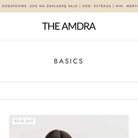
| DODATKOWE -20% NA ZAKŁADKĘ SALE | KOD: EXTRA20 | MIN. WART
BASICS
SOLD OUT