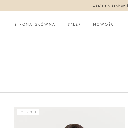
Skip
OSTATNIA SZANSA 
to
content
STRONA GŁÓWNA
SKLEP
NOWOŚCI
STRONA GŁÓWNA
SKLEP
NOWOŚCI
SOLD OUT